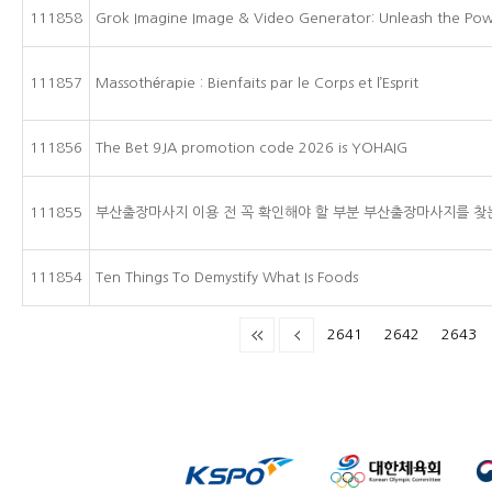
111858
Grok Imagine Image & Video Generator: Unleash the Po
111857
Massothérapie : Bienfaits par le Corps et l’Esprit
111856
The Bet 9JA promotion code 2026 is YOHAIG
111855
부산출장마사지 이용 전 꼭 확인해야 할 부분 부산출장마사지를 찾
111854
Ten Things To Demystify What Is Foods
2641
2642
2643