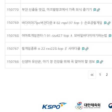
150770
부천 신중동 맛집, 미쓰발랑코에서 가족 외식 즐기기
150769
바다이야기pc버전다운 ꍏ 82.rqa137.top ╂ 손오공릴게임
150768
야마토게임연타 ∩ 91.rzu427.top ♗ 모바일바다이야기하는법
150767
릴게임종류 ⊙ 22.rxv228.top ∬ 사아다쿨
150766
신생아 유산균, 아기 장 건강을 위해 꼭 알아야 할 정보
1
2