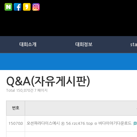
대회소개
대회정보
st
Q&A(자유게시판)
Total 150,870건
7 페이지
번호
150780
오션파라다이스예시 ㉨ 56.rzc476.top ⊙ 바다이야기다운로드