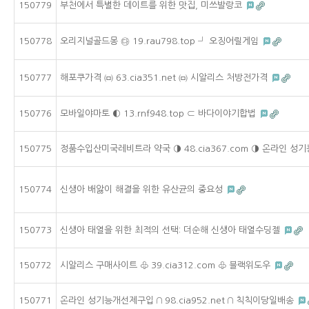
150779
부천에서 특별한 데이트를 위한 맛집, 미쓰발랑코
150778
오리지널골드몽 ㉰ 19.rau798.top ┘ 오징어릴게임
150777
해포쿠가격 ㈄ 63.cia351.net ㈄ 시알리스 처방전가격
150776
모바일야마토 ◐ 13.rnf948.top ⊂ 바다이야기합법
150775
정품수입산미국레비트라 약국 ◑ 48.cia367.com ◑ 온라인 
150774
신생아 배앓이 해결을 위한 유산균의 중요성
150773
신생아 태열을 위한 최적의 선택: 더순해 신생아 태열수딩젤
150772
시알리스 구매사이트 ♧ 39.cia312.com ♧ 블랙위도우
150771
온라인 성기능개선제구입 ∩ 98.cia952.net ∩ 칙칙이당일배송