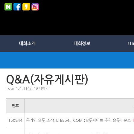
대회소개
대회정보
st
Q&A(자유게시판)
Total 151,114건
19 페이지
번호
150844
온라인 슬롯 조작【 LTE954。COM 】슬롯사이트 추천 슬롯검문소