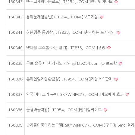
150843
빠찡코게임다운로드【 LTE254。COM 】인터넷야마토
150842
용의눈게임방법【 LTE254。COM 】보드게임
150841
창원경륜 동영상【 LTE833。COM 】혼자하는 포커게임
150840
넷마블 고스톱 다운 받기【 LTE833。COM 】경정
150839
무료 슬롯 머신 카지노 게임 ㉦ Lte254.com ㈁ 로드할
150838
온라인릴게임황금성【 LTE954。COM 】게임소스판매
150837
약국 비아그라 구매【 SKYWINPC77。COM 】바오메이 효과
150836
올쌈바공략법【 LTE954。COM 】릴게임싸이트
150835
남자들이좋아하는오일【 SKYWINPC77。COM 】구구정 5mg 효