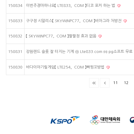
150834
이번주경마하나요【 LTE833。COM 】디코 포커 하는 법
150833
구구정 시알리스【 SKYWINPC77。COM 】비아그라 처방전
150832
【 SKYWINPC77。COM 】팔팔정 효과 없음
150831
강원랜드 슬롯 잘 터지는 기계 ㉵ Lte833.com ㈕ pg소프트 무료
150830
바다이야기릴게임【 LTE254。COM 】빠찡꼬방법
11
12