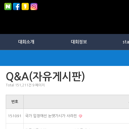
대회소개
대회정보
st
Q&A(자유게시판)
Total 151,211건
9 페이지
번호
151091
국가 입장에선 눈엣가시가 사라진