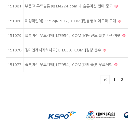
151081
부운고 무료슬롯 ㈖ Lte224.com ㅘ 슬롯머신 판매 중고
151080
여성작업제【 SKYWINPC77。COM 】필름형 비아그라 구매
151079
슬롯머신 무료게임【 LTE954。COM 】강원랜드 슬롯머신 잭팟
151078
경마언제시작하나요【 LTE833。COM 】경정 선수
151077
슬롯머신 무료게임【 LTE954。COM 】메타슬롯 무료체험
1
2