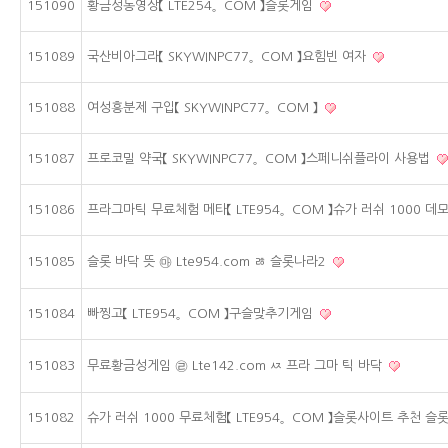
151090
황금성동영상【 LTE254。COM 】슬롯게임
151089
국산비아그라【 SKYWINPC77。COM 】요힘빈 여자
151088
여성흥분제 구입【 SKYWINPC77。COM 】
151087
프로코밀 약국【 SKYWINPC77。COM 】스페니쉬플라이 사용법
151086
프라그마틱 무료체험 메타【 LTE954。COM 】슈가 러쉬 1000 데
151085
슬롯 바닥 뜻 ㉲ Lte954.com ㅀ 슬롯나라2
151084
빠찡고【 LTE954。COM 】구슬맞추기게임
151083
무료황금성게임 ㉣ Lte142.com ㅾ 프라 그마 틱 바닥
151082
슈가 러쉬 1000 무료체험【 LTE954。COM 】슬롯사이트 추천 