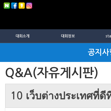
대회소개
대회정보
st
공지사
Q&A(자유게시판)
10 เว็บต่างประเทศที่ดีท