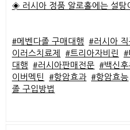
◈ 러시아 정품 알로홀에는 설탕
#메벤다졸 구매대행
#러시아 직
이러스치료제
#트리아자비린
대행
#러시아판매전문
#백신
이버멕틴
#항암효과
#항암효능
졸 구입방법