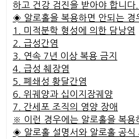
하고 건강 검진을 받아야 합니다
◈ 알로홀을 복용하면 안되는 경우
1. 미적분학 형성에 의한 담낭염
2. 급성간염
3. 연속 7년 이상 복용 금지
4. 급성 췌장염
5. 폐쇄성 황달간염
6. 위궤양과 십이지장궤양
7. 간세포 조직의 영양 장애
※ 이런 경우에는 알로홀을 복용
◈ 알로홀 설명서와 알로홀 공식