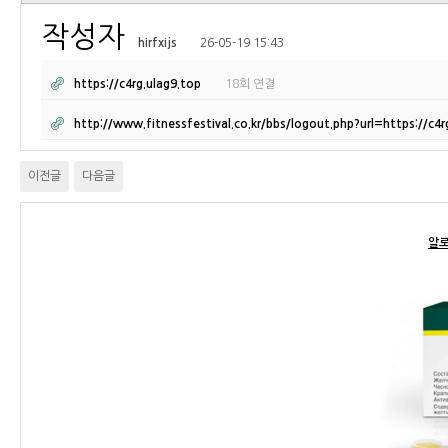
작성자
hirfxijs
26-05-19 15:43
https://c4rg.ulag9.top
18회 연결
http://www.fitnessfestival.co.kr/bbs/logout.php?url=https://c4
이전글
다음글
알로