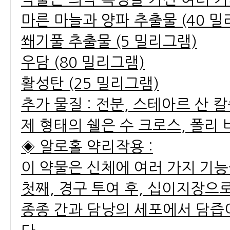
마른 마늘과 양파 추출물 (40 밀
쐐기풀 추출물 (5 밀리그램)
우담 (80 밀리그램)
활성탄 (25 밀리그램)
추가 물질 : 전분, 스테아르 산 
제 형태의 쉘은 수 크로스, 폴리 
◈ 알로홀 약리작용 :
이 약물은 신체에 여러 가지 기능
첫째, 경구 투여 후, 십이지장으
종종 간과 담낭의 세포에서 담즙