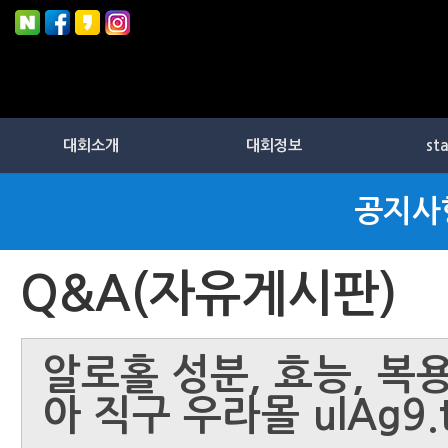
대회소개
대회정보
st
공지사
Q&A(자유게시판)
알로홀 성분, 효능, 복
아 직구 우라몰 ulAg9.