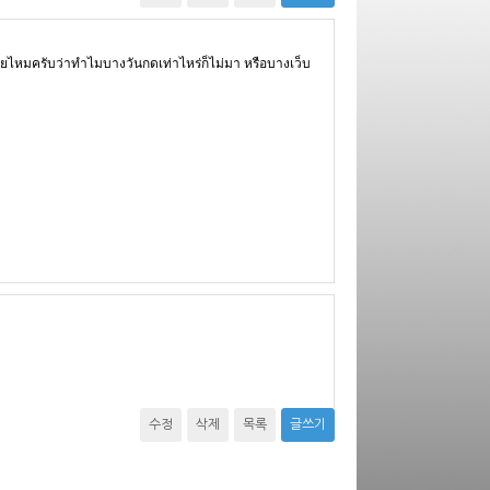
ัยไหมครับว่าทำไมบางวันกดเท่าไหร่ก็ไม่มา หรือบางเว็บ
수정
삭제
목록
글쓰기