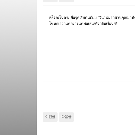
สล็อตเว็บตรง คือจุดเริ่มต้นที่ผม "วิน" อยากชวนคุณม
โฆษณาว่าแตกง่ายแต่พอเล่นจริงกลับเงียบกริ
이전글
다음글