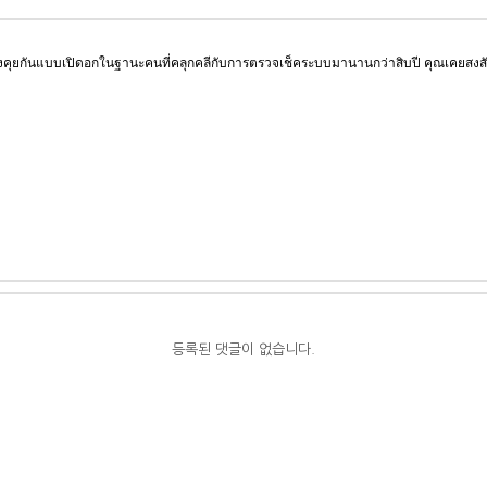
านั่งคุยกันแบบเปิดอกในฐานะคนที่คลุกคลีกับการตรวจเช็คระบบมานานกว่าสิบปี คุณเคยสงส
등록된 댓글이 없습니다.