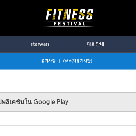
starwars
대회안내
공지사항
Q&A(자유게시판)
พลิเคชันใน Google Play