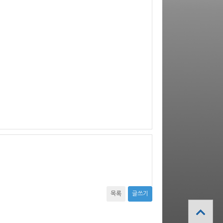
목록
글쓰기