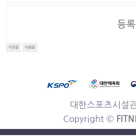
등록
이전글
다음글
대한스포츠시설관리협
Copyright ©
FITN