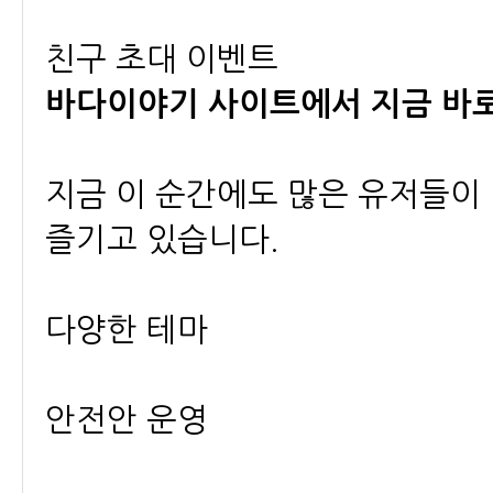
친구 초대 이벤트
바다이야기 사이트에서 지금 바
지금 이 순간에도 많은 유저들이 
즐기고 있습니다.
다양한 테마
안전안 운영