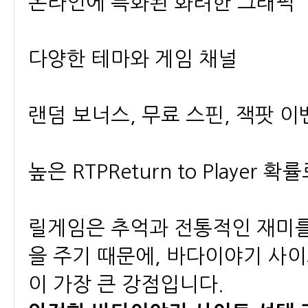
온라인에 특화된 화려한 그래픽
다양한 테마와 게임 채널
랜덤 보너스, 무료 스핀, 잭팟 
높은 RTPReturn to Player
릴게임은 추억과 전통적인 재미를
을 주기 때문에, 바다이야기 사이
이 가장 큰 강점입니다.